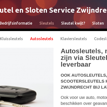
utel en Sloten Service Zwijndr
Bedrijfsinformatie
Sleutels
Sleutel kwijt?
Sloten
Kluissleutels
Autosleutels
Klaviersleutels
Codesl
Autosleutels, 
zijn via Sleut
leverbaar
OOK AUTOSLEUTELS
SCOOTERSLEUTELS K
ZWIJNDRECHT BIJ L
Ook voor uw auto, motor 
beschikken over geavanc