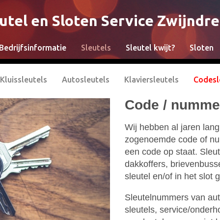
utel en Sloten Service Zwijndr
Bedrijfsinformatie
Sleutels
Sleutel kwijt?
Sloten
Kluissleutels
Autosleutels
Klaviersleutels
Codesl
Code / nummer
Wij hebben al jaren lang
zogenoemde code of numm
een code op staat. Sleu
dakkoffers, brievenbusse
sleutel en/of in het slot
Sleutelnummers van auto
sleutels, service/onder