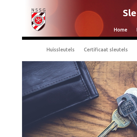
Sle
Home
Huissleutels
Certificaat sleutels