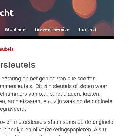
echt
Montage
Graveer Service
Contact
eutels
sleutels
 ervaring op het gebied van alle soorten
ersleutels. Dit zijn sleutels of sloten waar
telnummers van o.a. bureauladen, kasten,
n, archiefkasten, etc. zijn vaak op de originele
 gegraveerd.
- en motorsleutels staan soms op de originele
houdboekje en of verzekeringspapieren. Als u